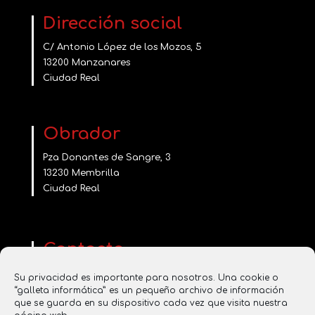
Dirección social
C/ Antonio López de los Mozos, 5
13200 Manzanares
Ciudad Real
Obrador
Pza Donantes de Sangre, 3
13230 Membrilla
Ciudad Real
Contacta
www.saboresentucasa.com
Su privacidad es importante para nosotros. Una cookie o
saboresentucasa2016@gmail.com
“galleta informática” es un pequeño archivo de información
que se guarda en su dispositivo cada vez que visita nuestra
637 855 356