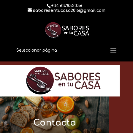
+34 637855356
saboresentucasa2016@gmail.com
Seleccionar página
Contacta