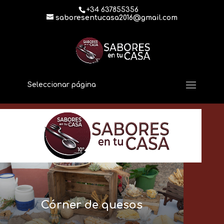
+34 637855356
saboresentucasa2016@gmail.com
Seleccionar página
Córner de quesos