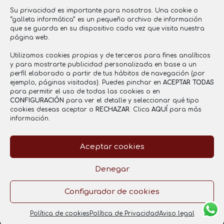
www.saboresentucasa.com
Su privacidad es importante para nosotros. Una cookie o
saboresentucasa2016@gmail.com
“galleta informática” es un pequeño archivo de información
que se guarda en su dispositivo cada vez que visita nuestra
637 855 356
página web.
Utilizamos cookies propias y de terceros para fines analíticos
y para mostrarte publicidad personalizada en base a un
Registro Sanitario
perfil elaborado a partir de tus hábitos de navegación (por
ejemplo, páginas visitadas). Puedes pinchar en
ACEPTAR TODAS
RGSEAA: 26.021121/CR
para permitir el uso de todas las cookies o en
CONFIGURACIÓN
para ver el detalle y seleccionar qué tipo
cookies deseas aceptar o
RECHAZAR
. Clica
AQUÍ
para más
información.
Aceptar cookies
Aviso legal
Política de Privacidad
Política de cookies
Denegar
Configurador de cookies
Copyright © 2025 by
www.janubaweb.com
Política de cookies
Política de Privacidad
Aviso legal