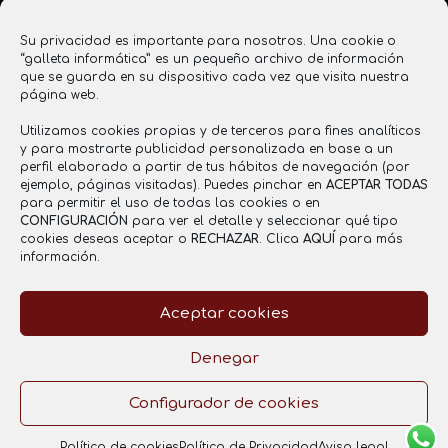
www.saboresentucasa.com
Su privacidad es importante para nosotros. Una cookie o
saboresentucasa2016@gmail.com
“galleta informática” es un pequeño archivo de información
que se guarda en su dispositivo cada vez que visita nuestra
637 855 356
página web.
Utilizamos cookies propias y de terceros para fines analíticos
y para mostrarte publicidad personalizada en base a un
Registro Sanitario
perfil elaborado a partir de tus hábitos de navegación (por
ejemplo, páginas visitadas). Puedes pinchar en
ACEPTAR TODAS
RGSEAA: 26.021121/CR
para permitir el uso de todas las cookies o en
CONFIGURACIÓN
para ver el detalle y seleccionar qué tipo
cookies deseas aceptar o
RECHAZAR
. Clica
AQUÍ
para más
información.
Aceptar cookies
Aviso legal
Política de Privacidad
Política de cookies
Denegar
Configurador de cookies
Copyright © 2025 by
www.janubaweb.com
Política de cookies
Política de Privacidad
Aviso legal