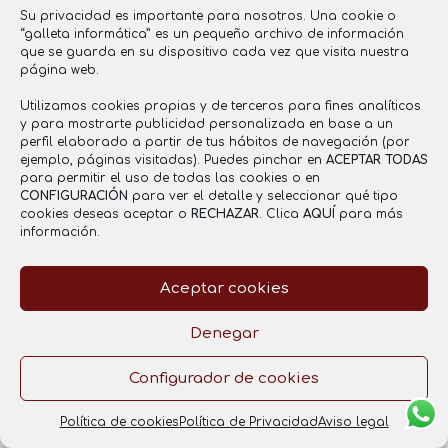
Su privacidad es importante para nosotros. Una cookie o
“galleta informática” es un pequeño archivo de información
que se guarda en su dispositivo cada vez que visita nuestra
página web.
Utilizamos cookies propias y de terceros para fines analíticos
y para mostrarte publicidad personalizada en base a un
perfil elaborado a partir de tus hábitos de navegación (por
Ensalada de bacalao ahumado y aguacate con
ejemplo, páginas visitadas). Puedes pinchar en
ACEPTAR TODAS
para permitir el uso de todas las cookies o en
cítricos y regada con salsa de miel y mostaza
CONFIGURACIÓN
para ver el detalle y seleccionar qué tipo
cookies deseas aceptar o
RECHAZAR
. Clica
AQUÍ
para más
información.
Aceptar cookies
Denegar
Configurador de cookies
Política de cookies
Política de Privacidad
Aviso legal