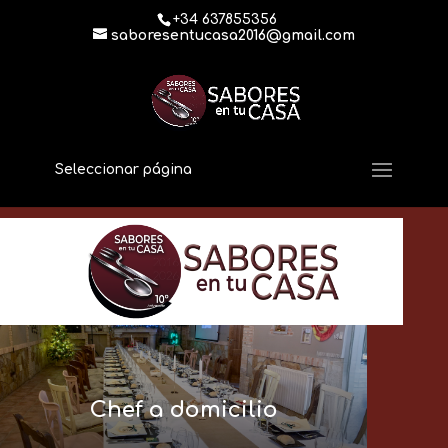
+34 637855356
saboresentucasa2016@gmail.com
Seleccionar página
Chef a domicilio