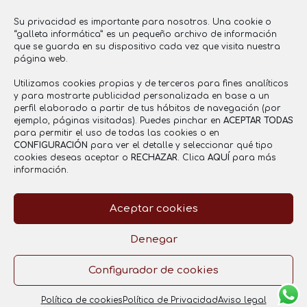
www.saboresentucasa.com
Su privacidad es importante para nosotros. Una cookie o
saboresentucasa2016@gmail.com
“galleta informática” es un pequeño archivo de información
637 855 356
que se guarda en su dispositivo cada vez que visita nuestra
página web.
Utilizamos cookies propias y de terceros para fines analíticos
y para mostrarte publicidad personalizada en base a un
Registro Sanitario
perfil elaborado a partir de tus hábitos de navegación (por
ejemplo, páginas visitadas). Puedes pinchar en
ACEPTAR TODAS
RGSEAA: 26.021121/CR
para permitir el uso de todas las cookies o en
CONFIGURACIÓN
para ver el detalle y seleccionar qué tipo
cookies deseas aceptar o
RECHAZAR
. Clica
AQUÍ
para más
información.
Aceptar cookies
Aviso legal
Política de Privacidad
Política de cookies
Denegar
Configurador de cookies
Copyright © 2025 by
www.janubaweb.com
Política de cookies
Política de Privacidad
Aviso legal