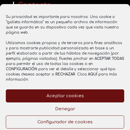
Contacta
www.saboresentucasa.com
Su privacidad es importante para nosotros. Una cookie o
saboresentucasa2016@gmail.com
“galleta informática” es un pequeño archivo de información
que se guarda en su dispositivo cada vez que visita nuestra
637 855 356
página web.
Utilizamos cookies propias y de terceros para fines analíticos
y para mostrarte publicidad personalizada en base a un
Registro Sanitario
perfil elaborado a partir de tus hábitos de navegación (por
ejemplo, páginas visitadas). Puedes pinchar en
ACEPTAR TODAS
RGSEAA: 26.021121/CR
para permitir el uso de todas las cookies o en
CONFIGURACIÓN
para ver el detalle y seleccionar qué tipo
cookies deseas aceptar o
RECHAZAR
. Clica
AQUÍ
para más
información.
Aceptar cookies
Aviso legal
Política de Privacidad
Política de cookies
Denegar
Configurador de cookies