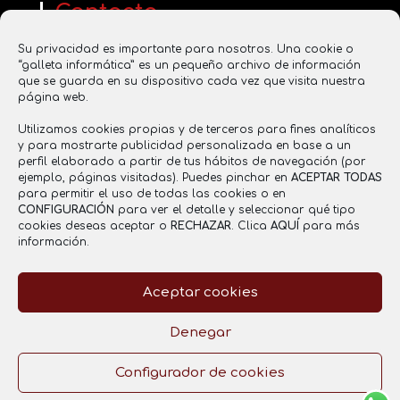
Contacta
www.saboresentucasa.com
Su privacidad es importante para nosotros. Una cookie o
saboresentucasa2016@gmail.com
“galleta informática” es un pequeño archivo de información
que se guarda en su dispositivo cada vez que visita nuestra
637 855 356
página web.
Utilizamos cookies propias y de terceros para fines analíticos
y para mostrarte publicidad personalizada en base a un
Registro Sanitario
perfil elaborado a partir de tus hábitos de navegación (por
ejemplo, páginas visitadas). Puedes pinchar en
ACEPTAR TODAS
RGSEAA: 26.021121/CR
para permitir el uso de todas las cookies o en
CONFIGURACIÓN
para ver el detalle y seleccionar qué tipo
cookies deseas aceptar o
RECHAZAR
. Clica
AQUÍ
para más
información.
Aceptar cookies
Aviso legal
Política de Privacidad
Política de cookies
Denegar
Configurador de cookies