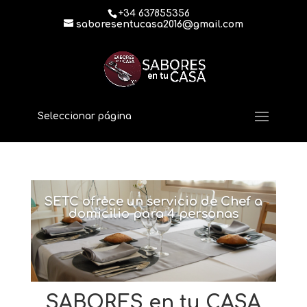
+34 637855356
saboresentucasa2016@gmail.com
Seleccionar página
SETC ofrece un servicio de Chef a
domicilio para 4 personas
SABORES en tu CASA