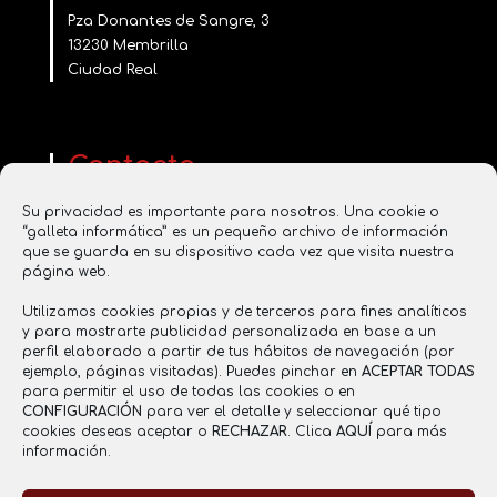
Pza Donantes de Sangre, 3
13230 Membrilla
Ciudad Real
Contacta
www.saboresentucasa.com
Su privacidad es importante para nosotros. Una cookie o
saboresentucasa2016@gmail.com
“galleta informática” es un pequeño archivo de información
637 855 356
que se guarda en su dispositivo cada vez que visita nuestra
página web.
Utilizamos cookies propias y de terceros para fines analíticos
y para mostrarte publicidad personalizada en base a un
Registro Sanitario
perfil elaborado a partir de tus hábitos de navegación (por
ejemplo, páginas visitadas). Puedes pinchar en
ACEPTAR TODAS
RGSEAA: 26.021121/CR
para permitir el uso de todas las cookies o en
CONFIGURACIÓN
para ver el detalle y seleccionar qué tipo
cookies deseas aceptar o
RECHAZAR
. Clica
AQUÍ
para más
información.