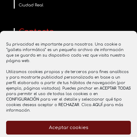
Ciudad Real
Contacta
www.saboresentucasa.com
Su privacidad es importante para nosotros. Una cookie o
saboresentucasa2016@gmail.com
“galleta informática” es un pequeño archivo de información
637 855 356
que se guarda en su dispositivo cada vez que visita nuestra
página web.
Utilizamos cookies propias y de terceros para fines analíticos
y para mostrarte publicidad personalizada en base a un
Registro Sanitario
perfil elaborado a partir de tus hábitos de navegación (por
ejemplo, páginas visitadas). Puedes pinchar en
ACEPTAR TODAS
RGSEAA: 26.021121/CR
para permitir el uso de todas las cookies o en
CONFIGURACIÓN
para ver el detalle y seleccionar qué tipo
cookies deseas aceptar o
RECHAZAR
. Clica
AQUÍ
para más
información.
Aceptar cookies
Aviso legal
Política de Privacidad