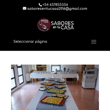
+34 637855356
saboresentucasa2016@gmail.com
Seleccionar página