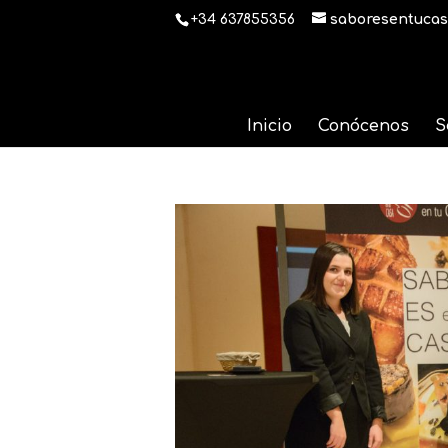
+34 637855356
saboresentucas
Inicio
Conócenos
S