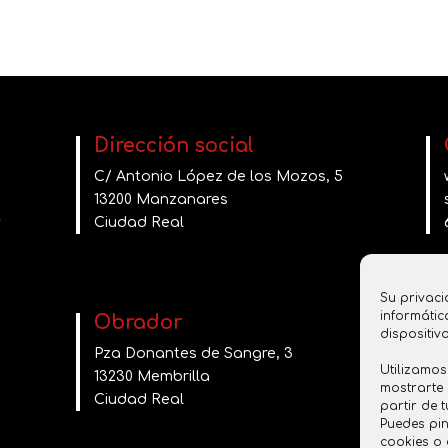
Dirección social
C/ Antonio López de los Mozos, 5
13200 Manzanares
Ciudad Real
Su privaci
informátic
Obrador
dispositiv
Pza Donantes de Sangre, 3
Utilizamos
13230 Membrilla
mostrarte
Ciudad Real
partir de 
Puedes pi
cookies o