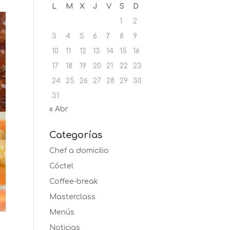
L
M
X
J
V
S
D
1
2
3
4
5
6
7
8
9
10
11
12
13
14
15
16
17
18
19
20
21
22
23
24
25
26
27
28
29
30
31
« Abr
Categorías
Chef a domicilio
Cóctel
Coffee-break
Masterclass
Menús
Noticias