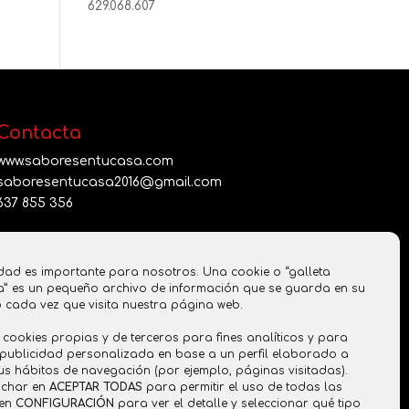
629.068.607
Contacta
www.saboresentucasa.com
saboresentucasa2016@gmail.com
637 855 356
dad es importante para nosotros. Una cookie o “galleta
a” es un pequeño archivo de información que se guarda en su
Registro Sanitario
o cada vez que visita nuestra página web.
RGSEAA: 26.021121/CR
 cookies propias y de terceros para fines analíticos y para
 publicidad personalizada en base a un perfil elaborado a
tus hábitos de navegación (por ejemplo, páginas visitadas).
nchar en
ACEPTAR TODAS
para permitir el uso de todas las
 en
CONFIGURACIÓN
para ver el detalle y seleccionar qué tipo